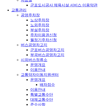
자료실
군포도시공사 체육시설 서비스 이용약관
교통관리
공영주차장
노상주차장
노외주차장
부설주차장
주차이용권신청
월정기주차신청
버스공영차고지
군포버스공영차고지
부곡버스공영차고지
시외버스정류소
운영개요
이용안내
교통약자이동지원센터
운영개요
배차접수
이용안내
특별교통수단
대체교통수단
준수사항