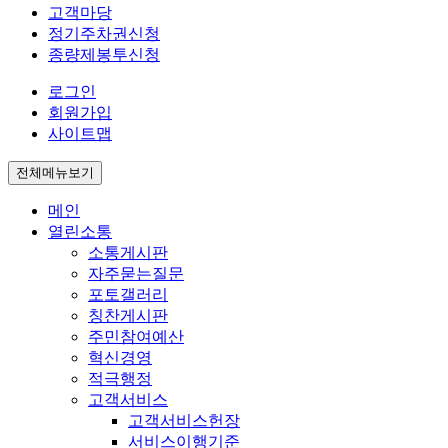
고객마당
정기주차권신청
종량제봉투신청
로그인
회원가입
사이트맵
전체메뉴보기
메인
열린소통
소통게시판
자주묻는질문
포토갤러리
칭찬게시판
주민참여예산
혁신경영
적극행정
고객서비스
고객서비스헌장
서비스이행기준