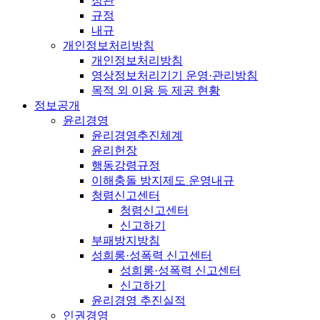
정관
규정
내규
개인정보처리방침
개인정보처리방침
영상정보처리기기 운영·관리방침
목적 외 이용 등 제공 현황
정보공개
윤리경영
윤리경영추진체계
윤리헌장
행동강령규정
이해충돌 방지제도 운영내규
청렴신고센터
청렴신고센터
신고하기
부패방지방침
성희롱·성폭력 신고센터
성희롱·성폭력 신고센터
신고하기
윤리경영 추진실적
인권경영