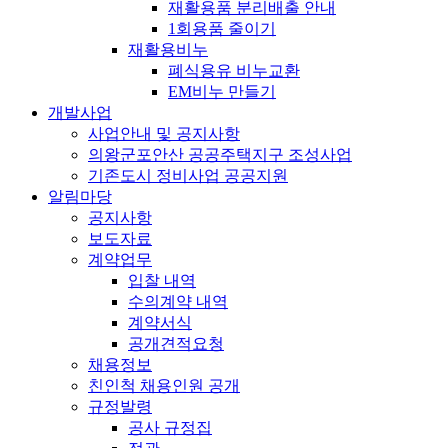
재활용품 분리배출 안내
1회용품 줄이기
재활용비누
폐식용유 비누교환
EM비누 만들기
개발사업
사업안내 및 공지사항
의왕군포안산 공공주택지구 조성사업
기존도시 정비사업 공공지원
알림마당
공지사항
보도자료
계약업무
입찰 내역
수의계약 내역
계약서식
공개견적요청
채용정보
친인척 채용인원 공개
규정발령
공사 규정집