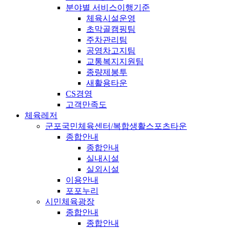
분야별 서비스이행기준
체육시설운영
초막골캠핑팀
주차관리팀
공영차고지팀
교통복지지원팀
종량제봉투
새활용타운
CS경영
고객만족도
체육레저
군포국민체육센터/복합생활스포츠타운
종합안내
종합안내
실내시설
실외시설
이용안내
포포누리
시민체육광장
종합안내
종합안내