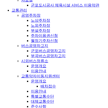
자료실
군포도시공사 체육시설 서비스 이용약관
교통관리
공영주차장
노상주차장
노외주차장
부설주차장
주차이용권신청
월정기주차신청
버스공영차고지
군포버스공영차고지
부곡버스공영차고지
시외버스정류소
운영개요
이용안내
교통약자이동지원센터
운영개요
배차접수
이용안내
특별교통수단
대체교통수단
준수사항