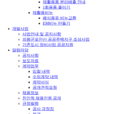
재활용품 분리배출 안내
1회용품 줄이기
재활용비누
폐식용유 비누교환
EM비누 만들기
개발사업
사업안내 및 공지사항
의왕군포안산 공공주택지구 조성사업
기존도시 정비사업 공공지원
알림마당
공지사항
보도자료
계약업무
입찰 내역
수의계약 내역
계약서식
공개견적요청
채용정보
친인척 채용인원 공개
규정발령
공사 규정집