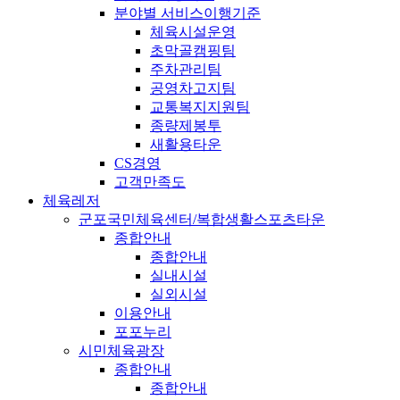
분야별 서비스이행기준
체육시설운영
초막골캠핑팀
주차관리팀
공영차고지팀
교통복지지원팀
종량제봉투
새활용타운
CS경영
고객만족도
체육레저
군포국민체육센터/복합생활스포츠타운
종합안내
종합안내
실내시설
실외시설
이용안내
포포누리
시민체육광장
종합안내
종합안내