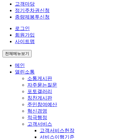
고객마당
정기주차권신청
종량제봉투신청
로그인
회원가입
사이트맵
전체메뉴보기
메인
열린소통
소통게시판
자주묻는질문
포토갤러리
칭찬게시판
주민참여예산
혁신경영
적극행정
고객서비스
고객서비스헌장
서비스이행기준