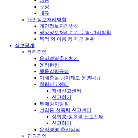
정관
규정
내규
개인정보처리방침
개인정보처리방침
영상정보처리기기 운영·관리방침
목적 외 이용 등 제공 현황
정보공개
윤리경영
윤리경영추진체계
윤리헌장
행동강령규정
이해충돌 방지제도 운영내규
청렴신고센터
청렴신고센터
신고하기
부패방지방침
성희롱·성폭력 신고센터
성희롱·성폭력 신고센터
신고하기
윤리경영 추진실적
인권경영