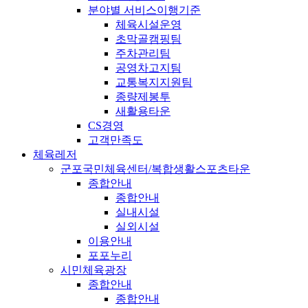
분야별 서비스이행기준
체육시설운영
초막골캠핑팀
주차관리팀
공영차고지팀
교통복지지원팀
종량제봉투
새활용타운
CS경영
고객만족도
체육레저
군포국민체육센터/복합생활스포츠타운
종합안내
종합안내
실내시설
실외시설
이용안내
포포누리
시민체육광장
종합안내
종합안내