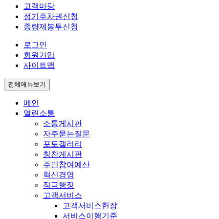
고객마당
정기주차권신청
종량제봉투신청
로그인
회원가입
사이트맵
전체메뉴보기
메인
열린소통
소통게시판
자주묻는질문
포토갤러리
칭찬게시판
주민참여예산
혁신경영
적극행정
고객서비스
고객서비스헌장
서비스이행기준