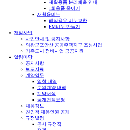
재활용품 분리배출 안내
1회용품 줄이기
재활용비누
폐식용유 비누교환
EM비누 만들기
개발사업
사업안내 및 공지사항
의왕군포안산 공공주택지구 조성사업
기존도시 정비사업 공공지원
알림마당
공지사항
보도자료
계약업무
입찰 내역
수의계약 내역
계약서식
공개견적요청
채용정보
친인척 채용인원 공개
규정발령
공사 규정집