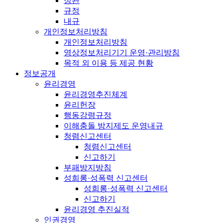
정관
규정
내규
개인정보처리방침
개인정보처리방침
영상정보처리기기 운영·관리방침
목적 외 이용 등 제공 현황
정보공개
윤리경영
윤리경영추진체계
윤리헌장
행동강령규정
이해충돌 방지제도 운영내규
청렴신고센터
청렴신고센터
신고하기
부패방지방침
성희롱·성폭력 신고센터
성희롱·성폭력 신고센터
신고하기
윤리경영 추진실적
인권경영