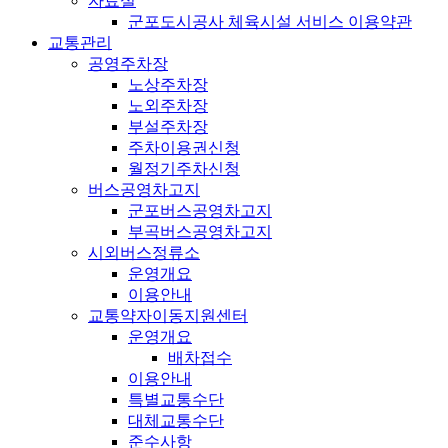
자료실
군포도시공사 체육시설 서비스 이용약관
교통관리
공영주차장
노상주차장
노외주차장
부설주차장
주차이용권신청
월정기주차신청
버스공영차고지
군포버스공영차고지
부곡버스공영차고지
시외버스정류소
운영개요
이용안내
교통약자이동지원센터
운영개요
배차접수
이용안내
특별교통수단
대체교통수단
준수사항