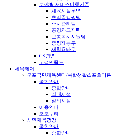
분야별 서비스이행기준
체육시설운영
초막골캠핑팀
주차관리팀
공영차고지팀
교통복지지원팀
종량제봉투
새활용타운
CS경영
고객만족도
체육레저
군포국민체육센터/복합생활스포츠타운
종합안내
종합안내
실내시설
실외시설
이용안내
포포누리
시민체육광장
종합안내
종합안내