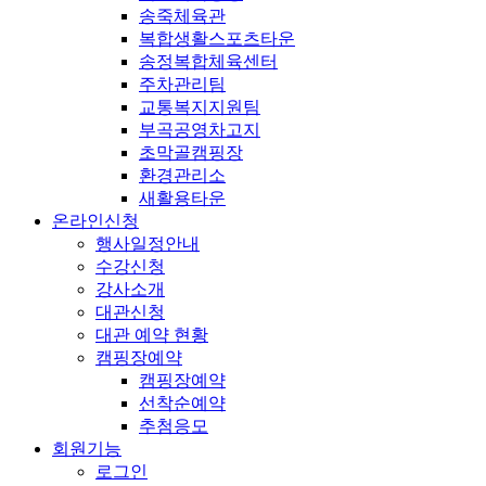
송죽체육관
복합생활스포츠타운
송정복합체육센터
주차관리팀
교통복지지원팀
부곡공영차고지
초막골캠핑장
환경관리소
새활용타운
온라인신청
행사일정안내
수강신청
강사소개
대관신청
대관 예약 현황
캠핑장예약
캠핑장예약
선착순예약
추첨응모
회원기능
로그인