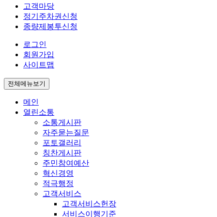
고객마당
정기주차권신청
종량제봉투신청
로그인
회원가입
사이트맵
전체메뉴보기
메인
열린소통
소통게시판
자주묻는질문
포토갤러리
칭찬게시판
주민참여예산
혁신경영
적극행정
고객서비스
고객서비스헌장
서비스이행기준