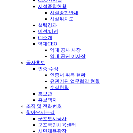
CEO인사말
시설종합현황
시설종합안내
시설위치도
설립경과
미션/비전
CI소개
역대CEO
역대 공사 사장
역대 공단 이사장
공사홍보
인증·수상
인증서 취득 현황
유관기관 업무협약 현황
수상현황
홍보관
홍보책자
조직 및 전화번호
찾아오시는길
군포도시공사
군포국민체육센터
시민체육광장