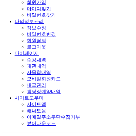
회원가입
아이디찾기
비밀번호찾기
나의정보관리
정보수정
비밀번호변경
회원탈퇴
로그아웃
마이페이지
수강내역
대관내역
사물함내역
모바일회원카드
내글관리
캠핑장예약내역
사이트도우미
사이트맵
배너모음
이메일주소무단수집거부
뷰어다운로드