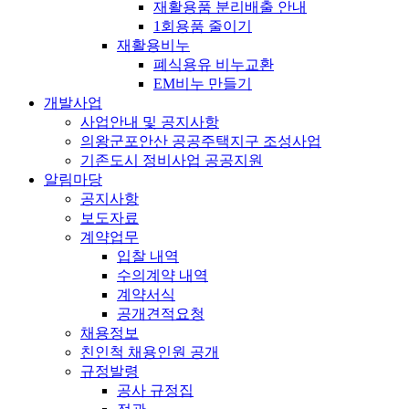
재활용품 분리배출 안내
1회용품 줄이기
재활용비누
폐식용유 비누교환
EM비누 만들기
개발사업
사업안내 및 공지사항
의왕군포안산 공공주택지구 조성사업
기존도시 정비사업 공공지원
알림마당
공지사항
보도자료
계약업무
입찰 내역
수의계약 내역
계약서식
공개견적요청
채용정보
친인척 채용인원 공개
규정발령
공사 규정집