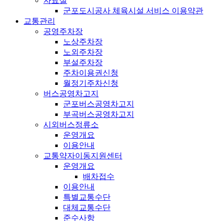
자료실
군포도시공사 체육시설 서비스 이용약관
교통관리
공영주차장
노상주차장
노외주차장
부설주차장
주차이용권신청
월정기주차신청
버스공영차고지
군포버스공영차고지
부곡버스공영차고지
시외버스정류소
운영개요
이용안내
교통약자이동지원센터
운영개요
배차접수
이용안내
특별교통수단
대체교통수단
준수사항