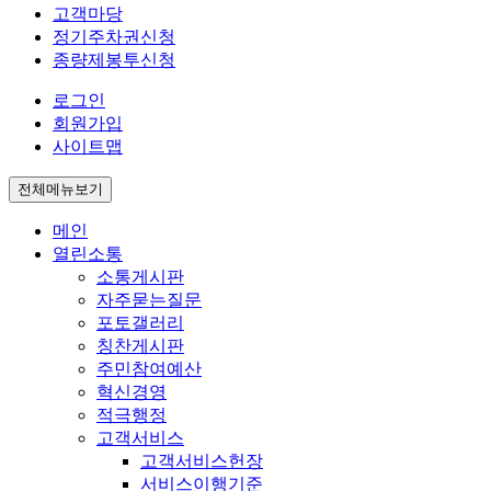
고객마당
정기주차권신청
종량제봉투신청
로그인
회원가입
사이트맵
전체메뉴보기
메인
열린소통
소통게시판
자주묻는질문
포토갤러리
칭찬게시판
주민참여예산
혁신경영
적극행정
고객서비스
고객서비스헌장
서비스이행기준