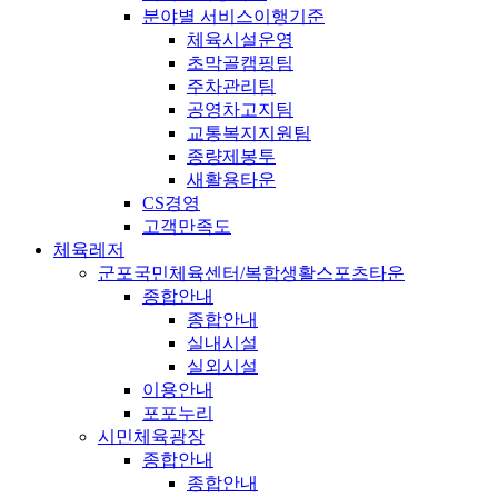
분야별 서비스이행기준
체육시설운영
초막골캠핑팀
주차관리팀
공영차고지팀
교통복지지원팀
종량제봉투
새활용타운
CS경영
고객만족도
체육레저
군포국민체육센터/복합생활스포츠타운
종합안내
종합안내
실내시설
실외시설
이용안내
포포누리
시민체육광장
종합안내
종합안내