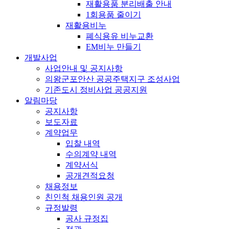
재활용품 분리배출 안내
1회용품 줄이기
재활용비누
폐식용유 비누교환
EM비누 만들기
개발사업
사업안내 및 공지사항
의왕군포안산 공공주택지구 조성사업
기존도시 정비사업 공공지원
알림마당
공지사항
보도자료
계약업무
입찰 내역
수의계약 내역
계약서식
공개견적요청
채용정보
친인척 채용인원 공개
규정발령
공사 규정집