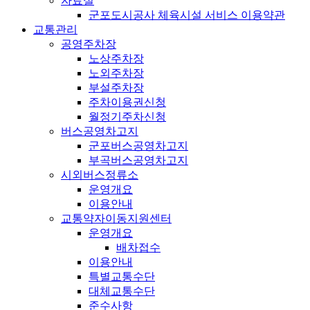
자료실
군포도시공사 체육시설 서비스 이용약관
교통관리
공영주차장
노상주차장
노외주차장
부설주차장
주차이용권신청
월정기주차신청
버스공영차고지
군포버스공영차고지
부곡버스공영차고지
시외버스정류소
운영개요
이용안내
교통약자이동지원센터
운영개요
배차접수
이용안내
특별교통수단
대체교통수단
준수사항