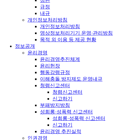
정관
규정
내규
개인정보처리방침
개인정보처리방침
영상정보처리기기 운영·관리방침
목적 외 이용 등 제공 현황
정보공개
윤리경영
윤리경영추진체계
윤리헌장
행동강령규정
이해충돌 방지제도 운영내규
청렴신고센터
청렴신고센터
신고하기
부패방지방침
성희롱·성폭력 신고센터
성희롱·성폭력 신고센터
신고하기
윤리경영 추진실적
인권경영