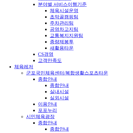
분야별 서비스이행기준
체육시설운영
초막골캠핑팀
주차관리팀
공영차고지팀
교통복지지원팀
종량제봉투
새활용타운
CS경영
고객만족도
체육레저
군포국민체육센터/복합생활스포츠타운
종합안내
종합안내
실내시설
실외시설
이용안내
포포누리
시민체육광장
종합안내
종합안내