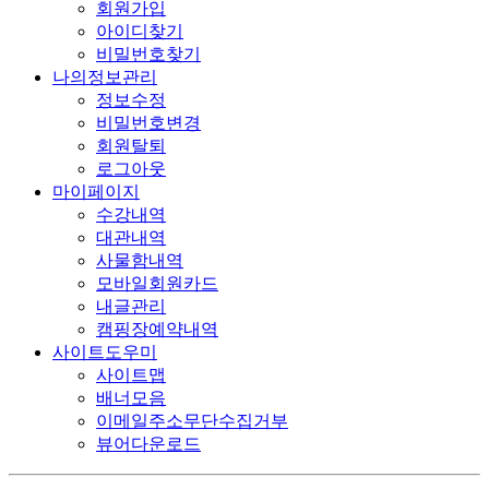
회원가입
아이디찾기
비밀번호찾기
나의정보관리
정보수정
비밀번호변경
회원탈퇴
로그아웃
마이페이지
수강내역
대관내역
사물함내역
모바일회원카드
내글관리
캠핑장예약내역
사이트도우미
사이트맵
배너모음
이메일주소무단수집거부
뷰어다운로드