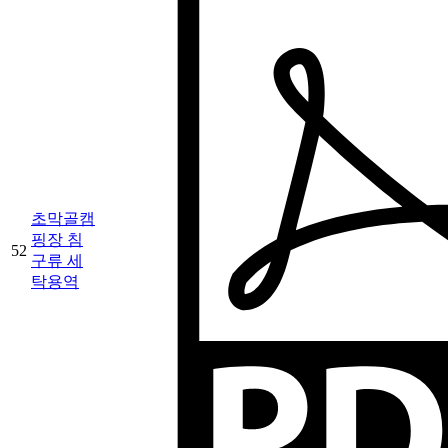
초막골캠
핑장 침
52
구류 세
탁용역