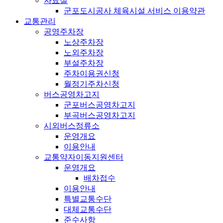
자료실
군포도시공사 체육시설 서비스 이용약관
교통관리
공영주차장
노상주차장
노외주차장
부설주차장
주차이용권신청
월정기주차신청
버스공영차고지
군포버스공영차고지
부곡버스공영차고지
시외버스정류소
운영개요
이용안내
교통약자이동지원센터
운영개요
배차접수
이용안내
특별교통수단
대체교통수단
준수사항