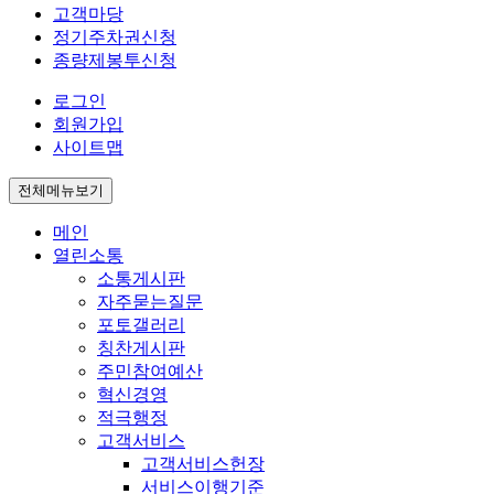
고객마당
정기주차권신청
종량제봉투신청
로그인
회원가입
사이트맵
전체메뉴보기
메인
열린소통
소통게시판
자주묻는질문
포토갤러리
칭찬게시판
주민참여예산
혁신경영
적극행정
고객서비스
고객서비스헌장
서비스이행기준