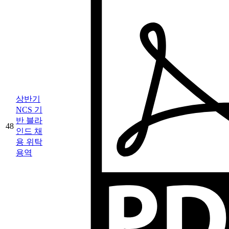
상반기
NCS 기
반 블라
48
인드 채
용 위탁
용역