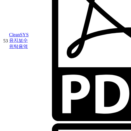
CleanSYS
유지보수
53
위탁용역