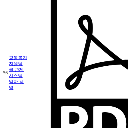
교통복지
지원팀
콜 관제
56
시스템
임차 용
역