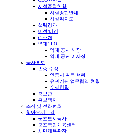
CEO인사말
시설종합현황
시설종합안내
시설위치도
설립경과
미션/비전
CI소개
역대CEO
역대 공사 사장
역대 공단 이사장
공사홍보
인증·수상
인증서 취득 현황
유관기관 업무협약 현황
수상현황
홍보관
홍보책자
조직 및 전화번호
찾아오시는길
군포도시공사
군포국민체육센터
시민체육광장