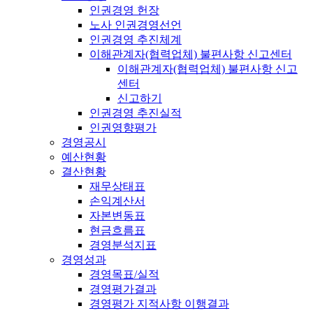
인권경영 헌장
노사 인권경영선언
인권경영 추진체계
이해관계자(협력업체) 불편사항 신고센터
이해관계자(협력업체) 불편사항 신고
센터
신고하기
인권경영 추진실적
인권영향평가
경영공시
예산현황
결산현황
재무상태표
손익계산서
자본변동표
현금흐름표
경영분석지표
경영성과
경영목표/실적
경영평가결과
경영평가 지적사항 이행결과