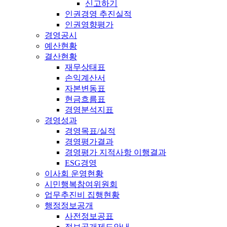
신고하기
인권경영 추진실적
인권영향평가
경영공시
예산현황
결산현황
재무상태표
손익계산서
자본변동표
현금흐름표
경영분석지표
경영성과
경영목표/실적
경영평가결과
경영평가 지적사항 이행결과
ESG경영
이사회 운영현황
시민행복참여위원회
업무추진비 집행현황
행정정보공개
사전정보공표
정보공개제도안내