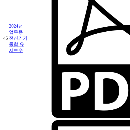
2024년
업무용
45
전산기기
통합 유
지보수