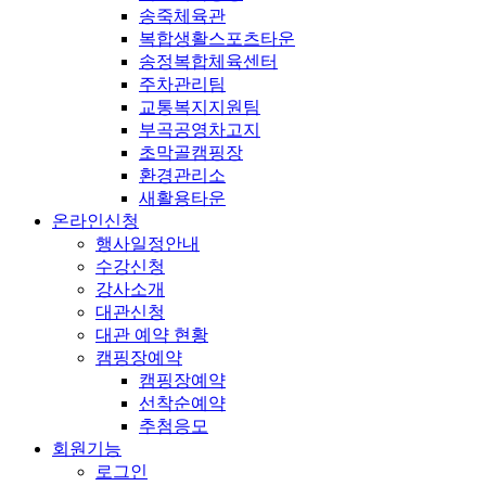
송죽체육관
복합생활스포츠타운
송정복합체육센터
주차관리팀
교통복지지원팀
부곡공영차고지
초막골캠핑장
환경관리소
새활용타운
온라인신청
행사일정안내
수강신청
강사소개
대관신청
대관 예약 현황
캠핑장예약
캠핑장예약
선착순예약
추첨응모
회원기능
로그인