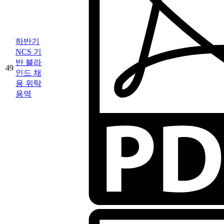
하반기
NCS 기
반 블라
49
인드 채
용 위탁
용역