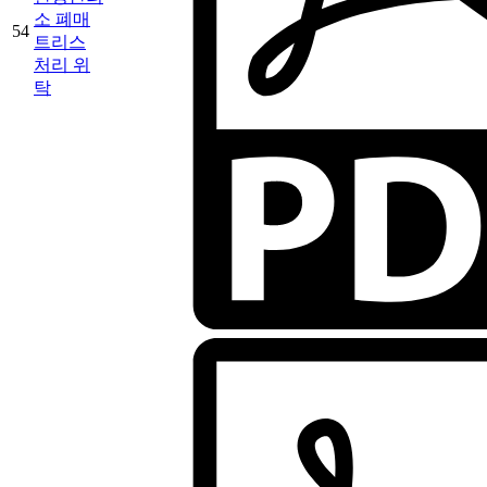
소 폐매
54
트리스
처리 위
탁