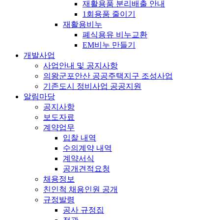
재활용품 분리배출 안내
1회용품 줄이기
재활용비누
폐식용유 비누교환
EM비누 만들기
개발사업
사업안내 및 공지사항
의왕군포안산 공공주택지구 조성사업
기존도시 정비사업 공공지원
알림마당
공지사항
보도자료
계약업무
입찰 내역
수의계약 내역
계약서식
공개견적요청
채용정보
친인척 채용인원 공개
규정발령
공사 규정집