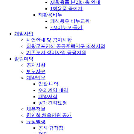
재활용품 분리배출 안내
1회용품 줄이기
재활용비누
폐식용유 비누교환
EM비누 만들기
개발사업
사업안내 및 공지사항
의왕군포안산 공공주택지구 조성사업
기존도시 정비사업 공공지원
알림마당
공지사항
보도자료
계약업무
입찰 내역
수의계약 내역
계약서식
공개견적요청
채용정보
친인척 채용인원 공개
규정발령
공사 규정집