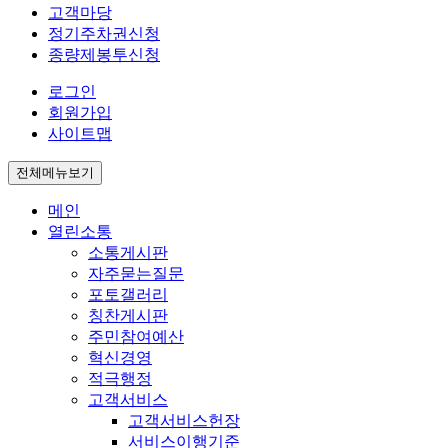
고객마당
정기주차권신청
종량제봉투신청
로그인
회원가입
사이트맵
전체메뉴보기
메인
열린소통
소통게시판
자주묻는질문
포토갤러리
칭찬게시판
주민참여예산
혁신경영
적극행정
고객서비스
고객서비스헌장
서비스이행기준