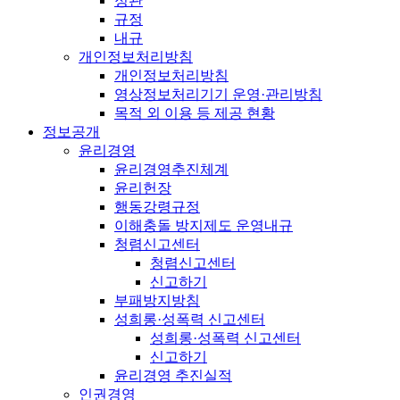
정관
규정
내규
개인정보처리방침
개인정보처리방침
영상정보처리기기 운영·관리방침
목적 외 이용 등 제공 현황
정보공개
윤리경영
윤리경영추진체계
윤리헌장
행동강령규정
이해충돌 방지제도 운영내규
청렴신고센터
청렴신고센터
신고하기
부패방지방침
성희롱·성폭력 신고센터
성희롱·성폭력 신고센터
신고하기
윤리경영 추진실적
인권경영