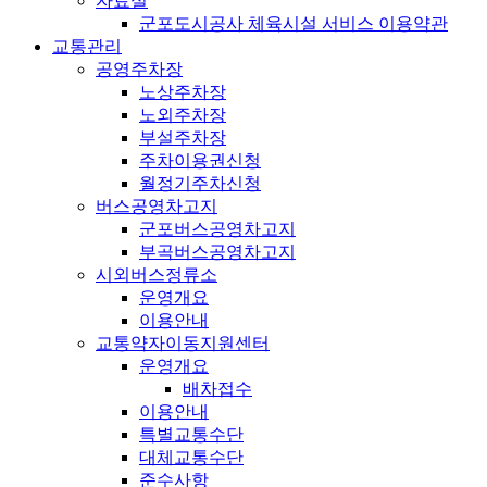
자료실
군포도시공사 체육시설 서비스 이용약관
교통관리
공영주차장
노상주차장
노외주차장
부설주차장
주차이용권신청
월정기주차신청
버스공영차고지
군포버스공영차고지
부곡버스공영차고지
시외버스정류소
운영개요
이용안내
교통약자이동지원센터
운영개요
배차접수
이용안내
특별교통수단
대체교통수단
준수사항