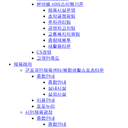
분야별 서비스이행기준
체육시설운영
초막골캠핑팀
주차관리팀
공영차고지팀
교통복지지원팀
종량제봉투
새활용타운
CS경영
고객만족도
체육레저
군포국민체육센터/복합생활스포츠타운
종합안내
종합안내
실내시설
실외시설
이용안내
포포누리
시민체육광장
종합안내
종합안내