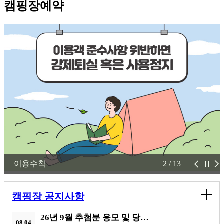
캠핑장예약
이용수칙
2
/
13
캠핑장 공지사항
26년 9월 추첨분 응모 및 당첨 현황
08.04