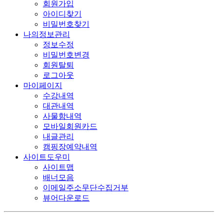
회원가입
아이디찾기
비밀번호찾기
나의정보관리
정보수정
비밀번호변경
회원탈퇴
로그아웃
마이페이지
수강내역
대관내역
사물함내역
모바일회원카드
내글관리
캠핑장예약내역
사이트도우미
사이트맵
배너모음
이메일주소무단수집거부
뷰어다운로드