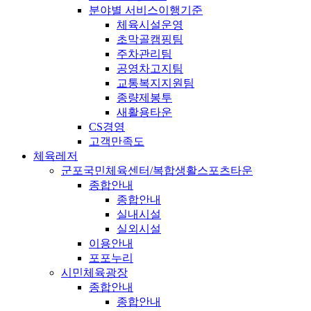
분야별 서비스이행기준
체육시설운영
초막골캠핑팀
주차관리팀
공영차고지팀
교통복지지원팀
종량제봉투
새활용타운
CS경영
고객만족도
체육레저
군포국민체육센터/복합생활스포츠타운
종합안내
종합안내
실내시설
실외시설
이용안내
포포누리
시민체육광장
종합안내
종합안내