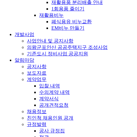
재활용품 분리배출 안내
1회용품 줄이기
재활용비누
폐식용유 비누교환
EM비누 만들기
개발사업
사업안내 및 공지사항
의왕군포안산 공공주택지구 조성사업
기존도시 정비사업 공공지원
알림마당
공지사항
보도자료
계약업무
입찰 내역
수의계약 내역
계약서식
공개견적요청
채용정보
친인척 채용인원 공개
규정발령
공사 규정집