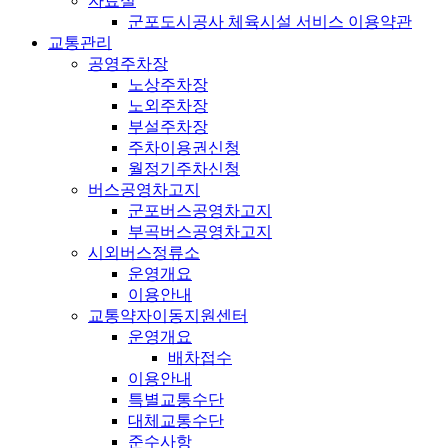
자료실
군포도시공사 체육시설 서비스 이용약관
교통관리
공영주차장
노상주차장
노외주차장
부설주차장
주차이용권신청
월정기주차신청
버스공영차고지
군포버스공영차고지
부곡버스공영차고지
시외버스정류소
운영개요
이용안내
교통약자이동지원센터
운영개요
배차접수
이용안내
특별교통수단
대체교통수단
준수사항