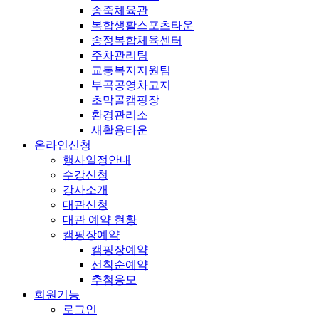
송죽체육관
복합생활스포츠타운
송정복합체육센터
주차관리팀
교통복지지원팀
부곡공영차고지
초막골캠핑장
환경관리소
새활용타운
온라인신청
행사일정안내
수강신청
강사소개
대관신청
대관 예약 현황
캠핑장예약
캠핑장예약
선착순예약
추첨응모
회원기능
로그인