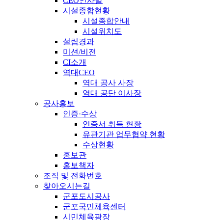
CEO인사말
시설종합현황
시설종합안내
시설위치도
설립경과
미션/비전
CI소개
역대CEO
역대 공사 사장
역대 공단 이사장
공사홍보
인증·수상
인증서 취득 현황
유관기관 업무협약 현황
수상현황
홍보관
홍보책자
조직 및 전화번호
찾아오시는길
군포도시공사
군포국민체육센터
시민체육광장