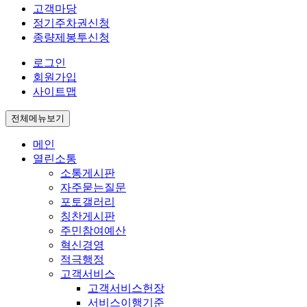
고객마당
정기주차권신청
종량제봉투신청
로그인
회원가입
사이트맵
전체메뉴보기
메인
열린소통
소통게시판
자주묻는질문
포토갤러리
칭찬게시판
주민참여예산
혁신경영
적극행정
고객서비스
고객서비스헌장
서비스이행기준