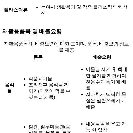
녹여서 생활용기 및 각종 플라스틱제품 생
플라스틱류
산
재활용품목 및 배출요령
재활용품목 및 배출요령에 대한 표이며, 품목, 배출요령 정보
를 제공
품목
배출요령
이물질 제거 후 최대
한 물기를 제거하여
식품폐기물
전용수거 용기에 배
음식
조리전후 음식물 찌
출
물
꺼기(가축이 먹을 수
지나치게 딱딱한 물
있는 폐기물)
질은 일반쓰레기로
배출
내용물을 비우고 가
철캔, 알루미늄캔(음
능 한 압착
식용류) 분유통, 통조