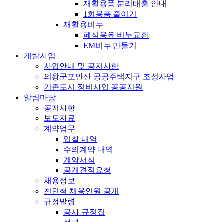
재활용품 분리배출 안내
1회용품 줄이기
재활용비누
폐식용유 비누교환
EM비누 만들기
개발사업
사업안내 및 공지사항
의왕군포안산 공공주택지구 조성사업
기존도시 정비사업 공공지원
알림마당
공지사항
보도자료
계약업무
입찰 내역
수의계약 내역
계약서식
공개견적요청
채용정보
친인척 채용인원 공개
규정발령
공사 규정집