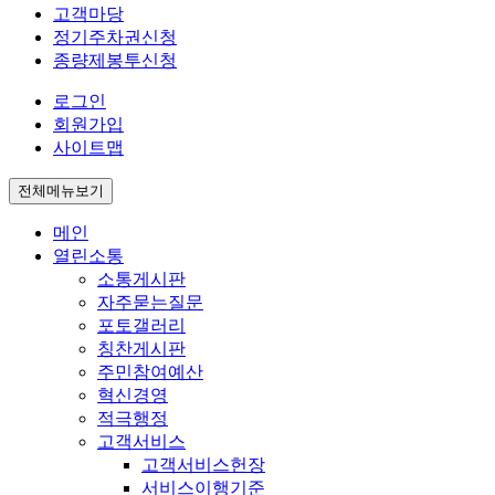
고객마당
정기주차권신청
종량제봉투신청
로그인
회원가입
사이트맵
전체메뉴보기
메인
열린소통
소통게시판
자주묻는질문
포토갤러리
칭찬게시판
주민참여예산
혁신경영
적극행정
고객서비스
고객서비스헌장
서비스이행기준