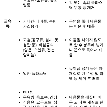
겉 또는 속의 플라스
림통
틱 뚜껑 등 제거
금속
기타캔(에어졸, 부탄
구멍을 뚫어 내용물
류
가스용기)
은 비운 후 배출
고철(공구류, 철사, 못
이물질 섞이지 않도
철판 등), 비철금속
록 한 후 봉투에 넣거
(양은, 스텐류, 전선,
나 끈으로 묶어서 배
알미늄)
출
유제품 용기 등은 타
일반 플라스틱
재질로 된 뚜껑 및 라
벨 등 제거 후 배출
PET병
우유병, 음료수, 간장
내용물을 깨끗이 비
식용유, 요구르트, 삼
우 고 다른 재질로 된