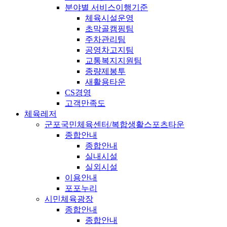
분야별 서비스이행기준
체육시설운영
초막골캠핑팀
주차관리팀
공영차고지팀
교통복지지원팀
종량제봉투
새활용타운
CS경영
고객만족도
체육레저
군포국민체육센터/복합생활스포츠타운
종합안내
종합안내
실내시설
실외시설
이용안내
포포누리
시민체육광장
종합안내
종합안내