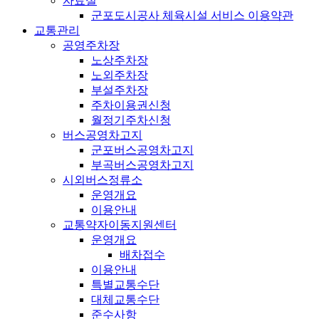
자료실
군포도시공사 체육시설 서비스 이용약관
교통관리
공영주차장
노상주차장
노외주차장
부설주차장
주차이용권신청
월정기주차신청
버스공영차고지
군포버스공영차고지
부곡버스공영차고지
시외버스정류소
운영개요
이용안내
교통약자이동지원센터
운영개요
배차접수
이용안내
특별교통수단
대체교통수단
준수사항