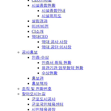
CEO인사말
시설종합현황
시설종합안내
시설위치도
설립경과
미션/비전
CI소개
역대CEO
역대 공사 사장
역대 공단 이사장
공사홍보
인증·수상
인증서 취득 현황
유관기관 업무협약 현황
수상현황
홍보관
홍보책자
조직 및 전화번호
찾아오시는길
군포도시공사
군포국민체육센터
시민체육광장