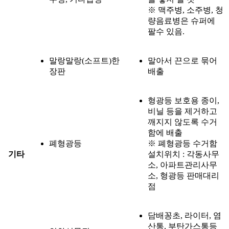
※ 맥주병, 소주병, 청
량음료병은 슈퍼에
팔수 있음.
말랑말랑(소프트)한
말아서 끈으로 묶어
장판
배출
형광등 보호용 종이,
비닐 등을 제거하고
깨지지 않도록 수거
함에 배출
폐형광등
※ 폐형광등 수거함
기타
설치위치 : 각동사무
소, 아파트관리사무
소, 형광등 판매대리
점
담배꽁초, 라이터, 염
산통, 부탄가스통등