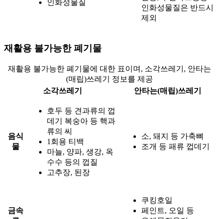
인화성물질
인화성물질은 반드시
제외
재활용 불가능한 폐기물
재활용 불가능한 폐기물에 대한 표이며, 소각쓰레기, 안타는
(매립)쓰레기 정보를 제공
소각쓰레기
안타는(매립)쓰레기
호두 등 견과류의 껍
데기 복숭아 등 핵과
류의 씨
음식
소, 돼지 등 가축뼈
1회용 티백
물
조개 등 패류 껍데기
마늘, 양파, 생강, 옥
수수 등의 껍질
고추장, 된장
쿠킹호일
금속
페인트, 오일 등