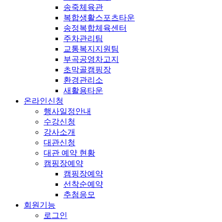
송죽체육관
복합생활스포츠타운
송정복합체육센터
주차관리팀
교통복지지원팀
부곡공영차고지
초막골캠핑장
환경관리소
새활용타운
온라인신청
행사일정안내
수강신청
강사소개
대관신청
대관 예약 현황
캠핑장예약
캠핑장예약
선착순예약
추첨응모
회원기능
로그인