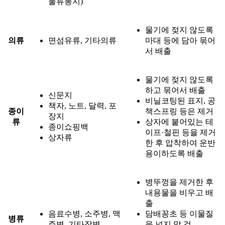
물류봉지)
물기에 젖지 않도록
의류
면섬유류, 기타의류
마대 등에 담아 묶어
서 배출
물기에 젖지 않도록
하고 묶어서 배출
신문지
비닐코팅된 표지, 공
책자, 노트, 달력, 포
종이
책스프링 등은 제거
장지
류
상자에 붙어있는 테
종이쇼핑백
이프·철핀 등을 제거
상자류
한 후 압착하여 운반
용이하도록 배출
병뚜껑을 제거한 후
내용물을 비우고 배
출
음료수병, 소주병, 맥
담배꽁초 등 이물질
병류
주병, 기타잡병
을 넣지 말 것