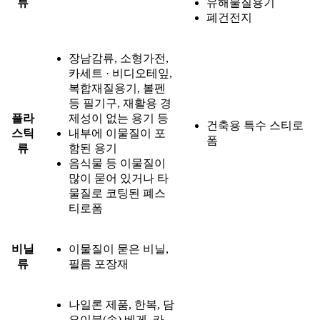
류
유해물질용기
폐건전지
장남감류, 소형가전,
카세트 · 비디오테잎,
복합재질용기, 볼펜
등 필기구, 재활용 경
플라
제성이 없는 용기 등
건축용 특수 스티로
스틱
내부에 이물질이 포
폼
류
함된 용기
음식물 등 이물질이
많이 묻어 있거나 타
물질로 코팅된 폐스
티로폼
비닐
이물질이 묻은 비닐,
류
필름 포장재
나일론 제품, 한복, 담
요이불(솜),베게, 카