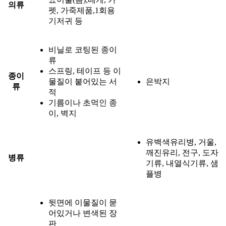
의류
펫, 가죽제품,1회용
기저귀 등
비닐로 코팅된 종이
류
스프링, 테이프 등 이
종이
물질이 붙어있는 서
은박지
류
적
기름이나 초먹인 종
이, 벽지
유백색유리병, 거울,
깨진유리, 전구, 도자
병류
기류, 내열식기류, 샘
플병
뒷면에 이물질이 묻
어있거나 변색된 장
판