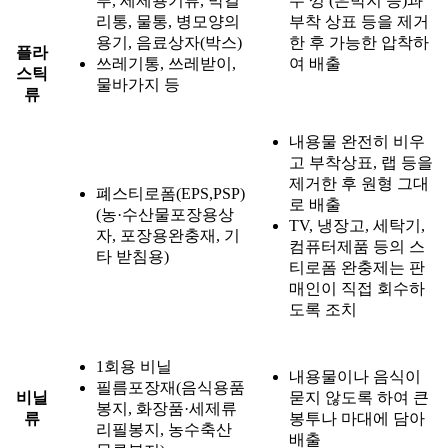
푸, 세제용기류, 막걸
뚜 껑 (은박지 등)과
리통, 물통, 병모양의
부착 상표 등을 제거
용기, 음료상자(박스)
한 후 가능한 압착하
플라
쓰레기통, 쓰레받이,
여 배출
스틱
물바가지 등
류
내용물 완전히 비우
고 부착상표, 랩 등을
제거한 후 원형 그대
폐스티로폼(EPS,PSP)
로 배출
(농·수산물포장용상
TV, 냉장고, 세탁기,
자, 포장용완충재, 기
컴퓨터제품 등의 스
타 받침용)
티로폼 완충제는 판
매인이 직접 회수하
도록 조치
1회용 비닐
내용물이나 음식이
필름포장재(음식용품
비닐
묻지 않도록 하여 큰
봉지, 화장품·세제류
류
봉투나 마대에 담아
리필봉지, 농수축산
배출