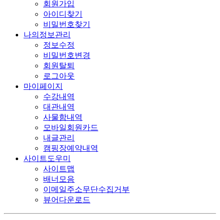
회원가입
아이디찾기
비밀번호찾기
나의정보관리
정보수정
비밀번호변경
회원탈퇴
로그아웃
마이페이지
수강내역
대관내역
사물함내역
모바일회원카드
내글관리
캠핑장예약내역
사이트도우미
사이트맵
배너모음
이메일주소무단수집거부
뷰어다운로드