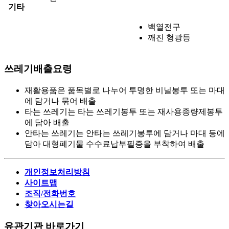
기타
백열전구
깨진 형광등
쓰레기배출요령
재활용품은 품목별로 나누어 투명한 비닐봉투 또는 마대
에 담거나 묶어 배출
타는 쓰레기는 타는 쓰레기봉투 또는 재사용종량제봉투
에 담아 배출
안타는 쓰레기는 안타는 쓰레기봉투에 담거나 마대 등에
담아 대형폐기물 수수료납부필증을 부착하여 배출
개인정보처리방침
사이트맵
조직/전화번호
찾아오시는길
유관기관 바로가기