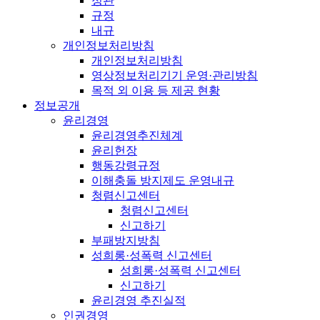
정관
규정
내규
개인정보처리방침
개인정보처리방침
영상정보처리기기 운영·관리방침
목적 외 이용 등 제공 현황
정보공개
윤리경영
윤리경영추진체계
윤리헌장
행동강령규정
이해충돌 방지제도 운영내규
청렴신고센터
청렴신고센터
신고하기
부패방지방침
성희롱·성폭력 신고센터
성희롱·성폭력 신고센터
신고하기
윤리경영 추진실적
인권경영