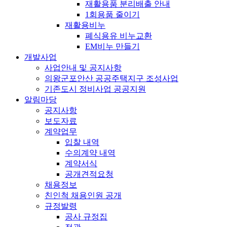
재활용품 분리배출 안내
1회용품 줄이기
재활용비누
폐식용유 비누교환
EM비누 만들기
개발사업
사업안내 및 공지사항
의왕군포안산 공공주택지구 조성사업
기존도시 정비사업 공공지원
알림마당
공지사항
보도자료
계약업무
입찰 내역
수의계약 내역
계약서식
공개견적요청
채용정보
친인척 채용인원 공개
규정발령
공사 규정집