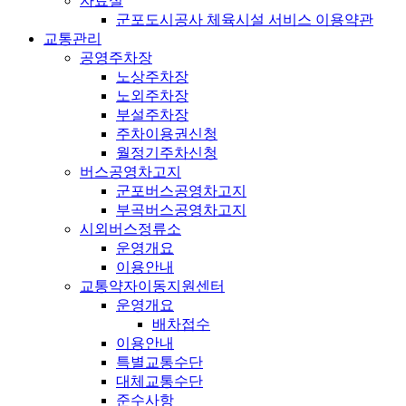
자료실
군포도시공사 체육시설 서비스 이용약관
교통관리
공영주차장
노상주차장
노외주차장
부설주차장
주차이용권신청
월정기주차신청
버스공영차고지
군포버스공영차고지
부곡버스공영차고지
시외버스정류소
운영개요
이용안내
교통약자이동지원센터
운영개요
배차접수
이용안내
특별교통수단
대체교통수단
준수사항