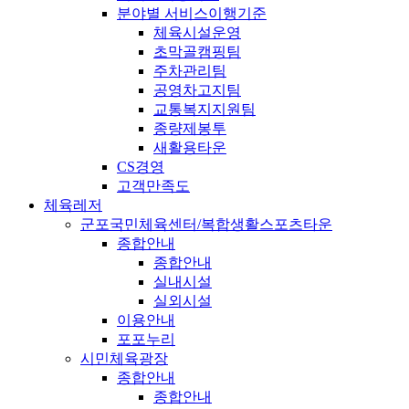
분야별 서비스이행기준
체육시설운영
초막골캠핑팀
주차관리팀
공영차고지팀
교통복지지원팀
종량제봉투
새활용타운
CS경영
고객만족도
체육레저
군포국민체육센터/복합생활스포츠타운
종합안내
종합안내
실내시설
실외시설
이용안내
포포누리
시민체육광장
종합안내
종합안내