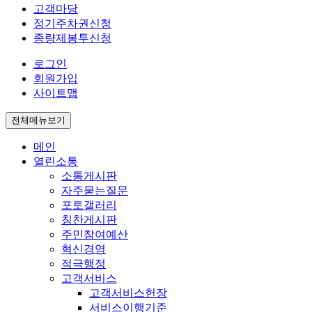
고객마당
정기주차권신청
종량제봉투신청
로그인
회원가입
사이트맵
전체메뉴보기
메인
열린소통
소통게시판
자주묻는질문
포토갤러리
칭찬게시판
주민참여예산
혁신경영
적극행정
고객서비스
고객서비스헌장
서비스이행기준