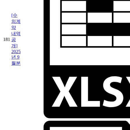
[수
의계
약
내역
181
공
개]
2025
년 9
월분