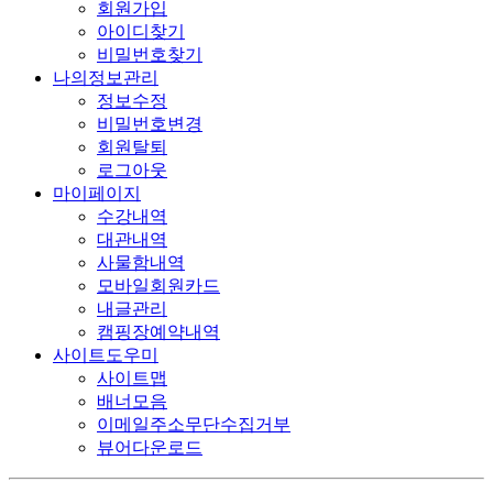
회원가입
아이디찾기
비밀번호찾기
나의정보관리
정보수정
비밀번호변경
회원탈퇴
로그아웃
마이페이지
수강내역
대관내역
사물함내역
모바일회원카드
내글관리
캠핑장예약내역
사이트도우미
사이트맵
배너모음
이메일주소무단수집거부
뷰어다운로드