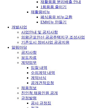
재활용품 분리배출 안내
1회용품 줄이기
재활용비누
폐식용유 비누교환
EM비누 만들기
개발사업
사업안내 및 공지사항
의왕군포안산 공공주택지구 조성사업
기존도시 정비사업 공공지원
알림마당
공지사항
보도자료
계약업무
입찰 내역
수의계약 내역
계약서식
공개견적요청
채용정보
친인척 채용인원 공개
규정발령
공사 규정집