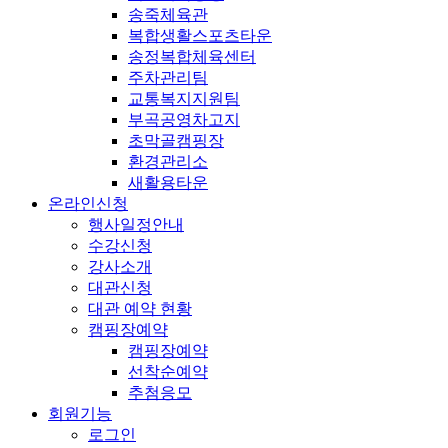
송죽체육관
복합생활스포츠타운
송정복합체육센터
주차관리팀
교통복지지원팀
부곡공영차고지
초막골캠핑장
환경관리소
새활용타운
온라인신청
행사일정안내
수강신청
강사소개
대관신청
대관 예약 현황
캠핑장예약
캠핑장예약
선착순예약
추첨응모
회원기능
로그인