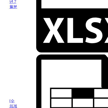
년 7
월분
[수
의계