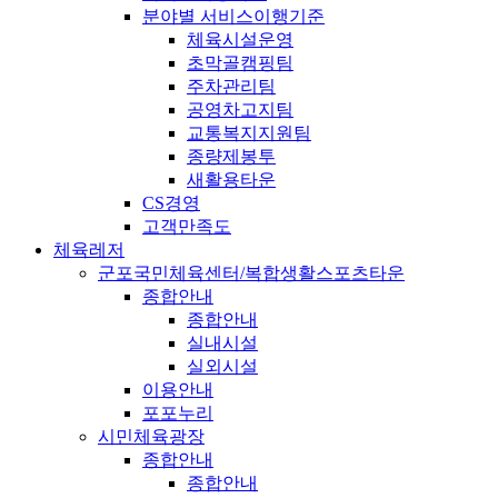
분야별 서비스이행기준
체육시설운영
초막골캠핑팀
주차관리팀
공영차고지팀
교통복지지원팀
종량제봉투
새활용타운
CS경영
고객만족도
체육레저
군포국민체육센터/복합생활스포츠타운
종합안내
종합안내
실내시설
실외시설
이용안내
포포누리
시민체육광장
종합안내
종합안내