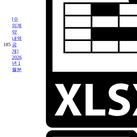
[수
의계
약
내역
185
공
개]
2026
년 1
월분