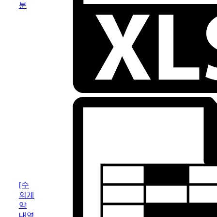
분
[수
의계
약
내역