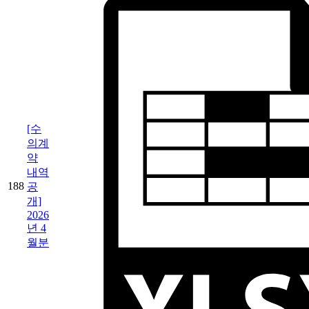
[수
의계
약
내역
188
공
개]
2026
년 4
월분