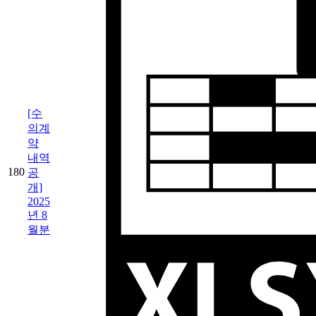
[수
의계
약
내역
180
공
개]
2025
년 8
월분