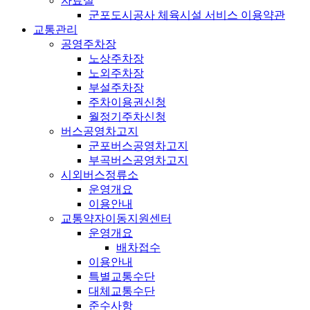
자료실
군포도시공사 체육시설 서비스 이용약관
교통관리
공영주차장
노상주차장
노외주차장
부설주차장
주차이용권신청
월정기주차신청
버스공영차고지
군포버스공영차고지
부곡버스공영차고지
시외버스정류소
운영개요
이용안내
교통약자이동지원센터
운영개요
배차접수
이용안내
특별교통수단
대체교통수단
준수사항