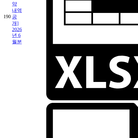
약
내역
190
공
개]
2026
년 6
월분