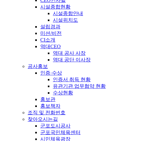
CEO인사말
시설종합현황
시설종합안내
시설위치도
설립경과
미션/비전
CI소개
역대CEO
역대 공사 사장
역대 공단 이사장
공사홍보
인증·수상
인증서 취득 현황
유관기관 업무협약 현황
수상현황
홍보관
홍보책자
조직 및 전화번호
찾아오시는길
군포도시공사
군포국민체육센터
시민체육광장