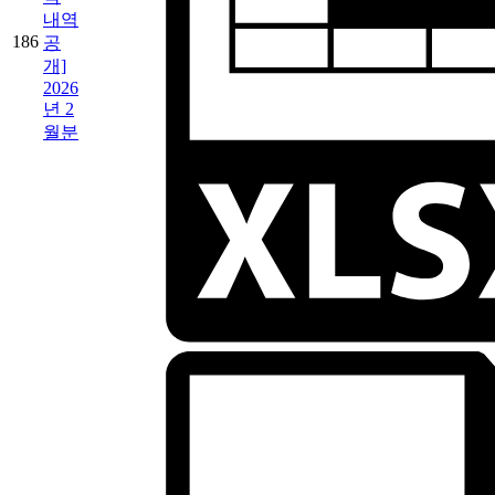
내역
186
공
개]
2026
년 2
월분