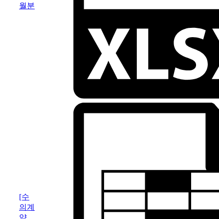
월분
[수
의계
약