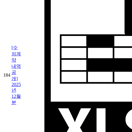
[수
의계
약
내역
공
184
개]
2025
년
12월
분