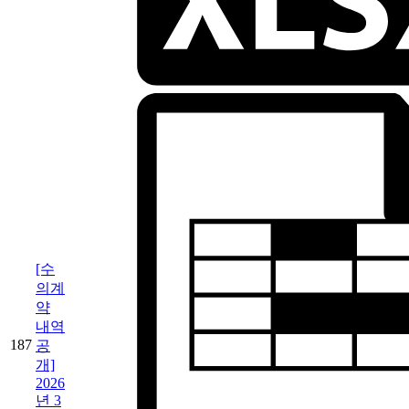
[수
의계
약
내역
187
공
개]
2026
년 3