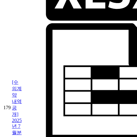
[수
의계
약
내역
179
공
개]
2025
년 7
월분