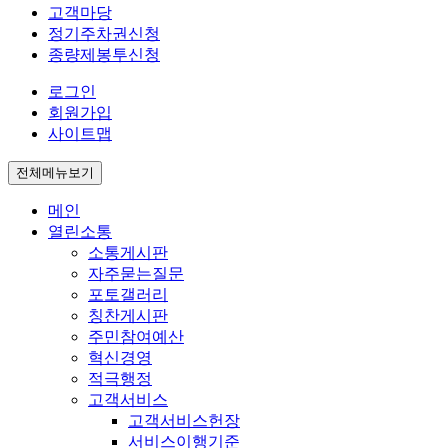
고객마당
정기주차권신청
종량제봉투신청
로그인
회원가입
사이트맵
전체메뉴보기
메인
열린소통
소통게시판
자주묻는질문
포토갤러리
칭찬게시판
주민참여예산
혁신경영
적극행정
고객서비스
고객서비스헌장
서비스이행기준