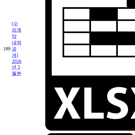
[수
의계
약
내역
189
공
개]
2026
년 5
월분