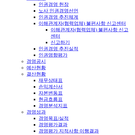
인권경영 헌장
노사 인권경영선언
인권경영 추진체계
이해관계자(협력업체) 불편사항 신고센터
이해관계자(협력업체) 불편사항 신고
센터
신고하기
인권경영 추진실적
인권영향평가
경영공시
예산현황
결산현황
재무상태표
손익계산서
자본변동표
현금흐름표
경영분석지표
경영성과
경영목표/실적
경영평가결과
경영평가 지적사항 이행결과