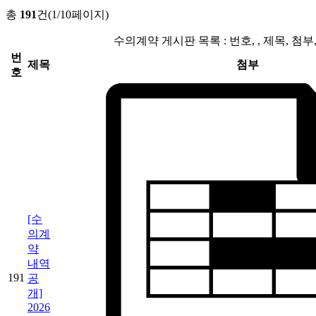
총
191
건(1/10페이지)
수의계약 게시판 목록 : 번호, , 제목, 첨
번
제목
첨부
호
[수
의계
약
내역
191
공
개]
2026