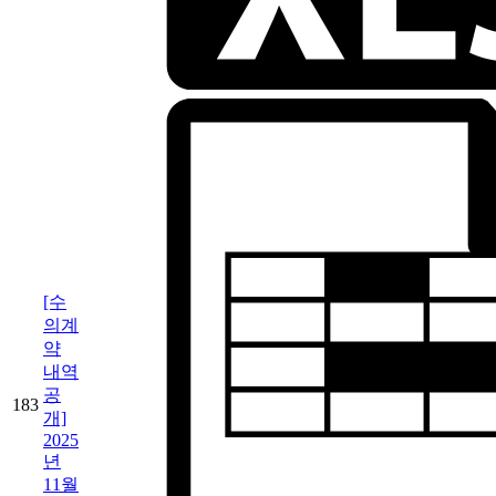
[수
의계
약
내역
공
183
개]
2025
년
11월