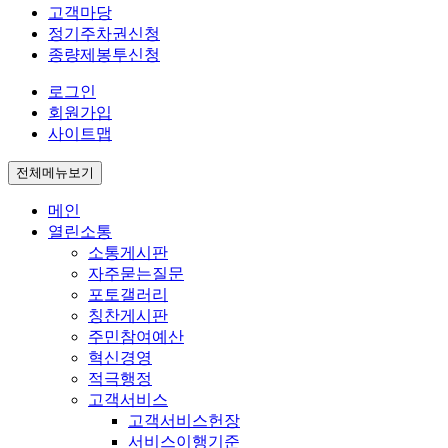
고객마당
정기주차권신청
종량제봉투신청
로그인
회원가입
사이트맵
전체메뉴보기
메인
열린소통
소통게시판
자주묻는질문
포토갤러리
칭찬게시판
주민참여예산
혁신경영
적극행정
고객서비스
고객서비스헌장
서비스이행기준