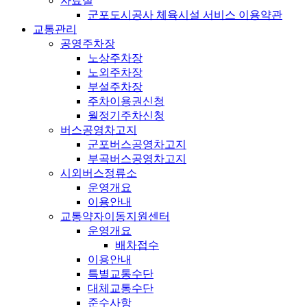
자료실
군포도시공사 체육시설 서비스 이용약관
교통관리
공영주차장
노상주차장
노외주차장
부설주차장
주차이용권신청
월정기주차신청
버스공영차고지
군포버스공영차고지
부곡버스공영차고지
시외버스정류소
운영개요
이용안내
교통약자이동지원센터
운영개요
배차접수
이용안내
특별교통수단
대체교통수단
준수사항