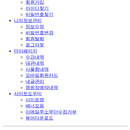
회원가입
아이디찾기
비밀번호찾기
나의정보관리
정보수정
비밀번호변경
회원탈퇴
로그아웃
마이페이지
수강내역
대관내역
사물함내역
모바일회원카드
내글관리
캠핑장예약내역
사이트도우미
사이트맵
배너모음
이메일주소무단수집거부
뷰어다운로드