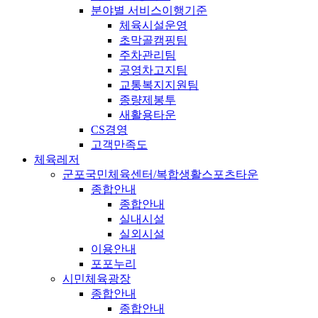
분야별 서비스이행기준
체육시설운영
초막골캠핑팀
주차관리팀
공영차고지팀
교통복지지원팀
종량제봉투
새활용타운
CS경영
고객만족도
체육레저
군포국민체육센터/복합생활스포츠타운
종합안내
종합안내
실내시설
실외시설
이용안내
포포누리
시민체육광장
종합안내
종합안내