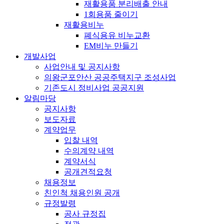
재활용품 분리배출 안내
1회용품 줄이기
재활용비누
폐식용유 비누교환
EM비누 만들기
개발사업
사업안내 및 공지사항
의왕군포안산 공공주택지구 조성사업
기존도시 정비사업 공공지원
알림마당
공지사항
보도자료
계약업무
입찰 내역
수의계약 내역
계약서식
공개견적요청
채용정보
친인척 채용인원 공개
규정발령
공사 규정집