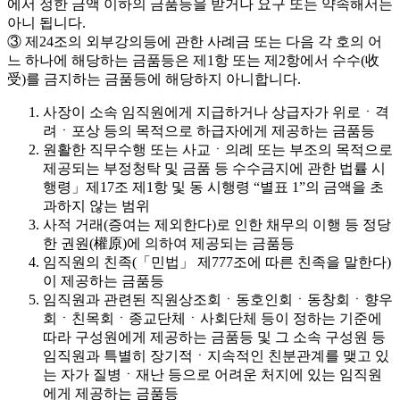
에서 정한 금액 이하의 금품등을 받거나 요구 또는 약속해서는
아니 됩니다.
③ 제24조의 외부강의등에 관한 사례금 또는 다음 각 호의 어
느 하나에 해당하는 금품등은 제1항 또는 제2항에서 수수(收
受)를 금지하는 금품등에 해당하지 아니합니다.
사장이 소속 임직원에게 지급하거나 상급자가 위로ㆍ격
려ㆍ포상 등의 목적으로 하급자에게 제공하는 금품등
원활한 직무수행 또는 사교ㆍ의례 또는 부조의 목적으로
제공되는 부정청탁 및 금품 등 수수금지에 관한 법률 시
행령」제17조 제1항 및 동 시행령 “별표 1”의 금액을 초
과하지 않는 범위
사적 거래(증여는 제외한다)로 인한 채무의 이행 등 정당
한 권원(權原)에 의하여 제공되는 금품등
임직원의 친족(「민법」 제777조에 따른 친족을 말한다)
이 제공하는 금품등
임직원과 관련된 직원상조회ㆍ동호인회ㆍ동창회ㆍ향우
회ㆍ친목회ㆍ종교단체ㆍ사회단체 등이 정하는 기준에
따라 구성원에게 제공하는 금품등 및 그 소속 구성원 등
임직원과 특별히 장기적ㆍ지속적인 친분관계를 맺고 있
는 자가 질병ㆍ재난 등으로 어려운 처지에 있는 임직원
에게 제공하는 금품등