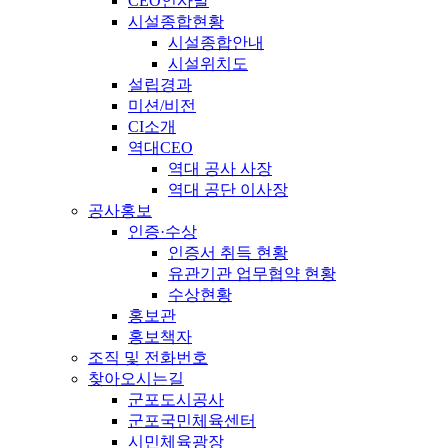
CEO인사말
시설종합현황
시설종합안내
시설위치도
설립경과
미션/비전
CI소개
역대CEO
역대 공사 사장
역대 공단 이사장
공사홍보
인증·수상
인증서 취득 현황
유관기관 업무협약 현황
수상현황
홍보관
홍보책자
조직 및 전화번호
찾아오시는길
군포도시공사
군포국민체육센터
시민체육광장