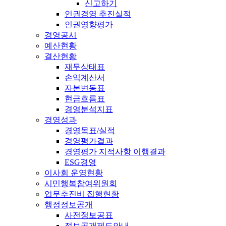
신고하기
인권경영 추진실적
인권영향평가
경영공시
예산현황
결산현황
재무상태표
손익계산서
자본변동표
현금흐름표
경영분석지표
경영성과
경영목표/실적
경영평가결과
경영평가 지적사항 이행결과
ESG경영
이사회 운영현황
시민행복참여위원회
업무추진비 집행현황
행정정보공개
사전정보공표
정보공개제도안내