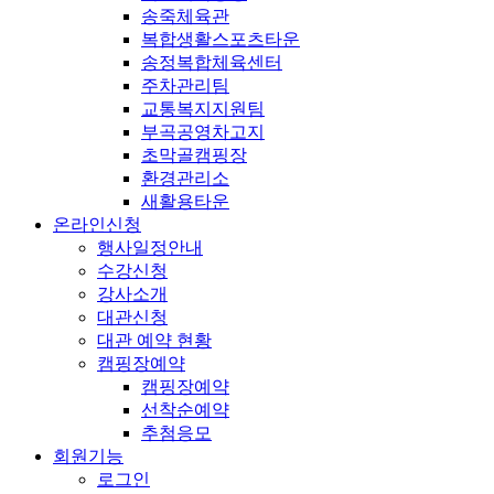
송죽체육관
복합생활스포츠타운
송정복합체육센터
주차관리팀
교통복지지원팀
부곡공영차고지
초막골캠핑장
환경관리소
새활용타운
온라인신청
행사일정안내
수강신청
강사소개
대관신청
대관 예약 현황
캠핑장예약
캠핑장예약
선착순예약
추첨응모
회원기능
로그인