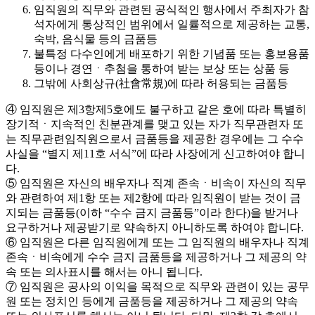
임직원의 직무와 관련된 공식적인 행사에서 주최자가 참
석자에게 통상적인 범위에서 일률적으로 제공하는 교통,
숙박, 음식물 등의 금품등
불특정 다수인에게 배포하기 위한 기념품 또는 홍보용품
등이나 경연ㆍ추첨을 통하여 받는 보상 또는 상품 등
그밖에 사회상규(社會常規)에 따라 허용되는 금품등
④ 임직원은 제3항제5호에도 불구하고 같은 호에 따라 특별히
장기적ㆍ지속적인 친분관계를 맺고 있는 자가 직무관련자 또
는 직무관련임직원으로서 금품등을 제공한 경우에는 그 수수
사실을 “별지 제11호 서식”에 따라 사장에게 신고하여야 합니
다.
⑤ 임직원은 자신의 배우자나 직계 존속ㆍ비속이 자신의 직무
와 관련하여 제1항 또는 제2항에 따라 임직원이 받는 것이 금
지되는 금품등(이하 “수수 금지 금품등”이라 한다)을 받거나
요구하거나 제공받기로 약속하지 아니하도록 하여야 합니다.
⑥ 임직원은 다른 임직원에게 또는 그 임직원의 배우자나 직계
존속ㆍ비속에게 수수 금지 금품등을 제공하거나 그 제공의 약
속 또는 의사표시를 해서는 아니 됩니다.
⑦ 임직원은 공사의 이익을 목적으로 직무와 관련이 있는 공무
원 또는 정치인 등에게 금품등을 제공하거나 그 제공의 약속